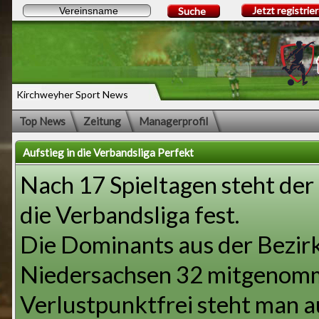
Jetzt registrie
Suche
Kirchweyher Sport News
Top News
Zeitung
Managerprofil
Aufstieg in die Verbandsliga Perfekt
Nach 17 Spieltagen steht der
die Verbandsliga fest.
Die Dominants aus der Bezirk
Niedersachsen 32 mitgenom
Verlustpunktfrei steht man au