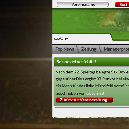
Such
saxOny
Top News
Zeitung
Managerprof
Saisonziel verfehlt !!
Nach dem 22. Spieltag belegte SaxOny e
gegenüber.Dies ergibt 37 Punkte bei eine
ein Mann für das linke Mittelfeld verpfli
geschrieben von
lautern98
Zurück zur Vereinszeitung