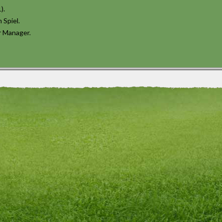
).
 Spiel.
r Manager.