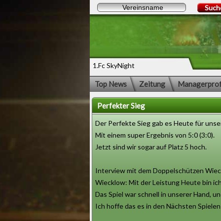
Such
1.Fc SkyNight
Top News
Zeitung
Managerprof
Perfekter Sieg
Der Perfekte Sieg gab es Heute für unser
Mit einem super Ergebnis von 5:0 (3:0).
Jetzt sind wir sogar auf Platz 5 hoch.
Interview mit dem Doppelschützen Wiec
Wiecklow: Mit der Leistung Heute bin ich
Das Spiel war schnell in unserer Hand, un
Ich hoffe das es in den Nächsten Spielen