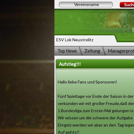
Such
ESV Lok Neustrelitz
Top News
Zeitung
Managerprof
Aufstieg!!!
Hallo liebe Fans und Sponsoren!
Fünf Spieltage vor Ende der Saison in de
verkünden wir mit großer Freude,daß der 
1.Bundesliga zum Ersten Mal gelungen is
Wir wissen um die schwere der Aufgabe d
Ehrgeiz werden wir aber an den Tag lege
Auf gehts!!