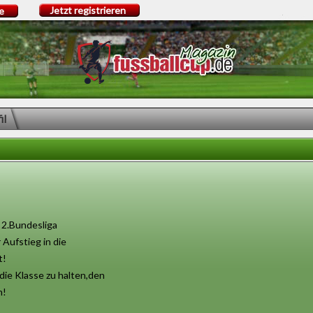
Jetzt registrieren
e
il
r 2.Bundesliga
Aufstieg in die
t!
ie Klasse zu halten,den
n!