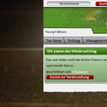
Such
Young Fellows
Top News
Zeitung
Managerprof
Wir planen den Wiederaufstieg
Das war leider wohl die letzte Chance um
spannende Saison.
geschrieben von
14Balakopf
Zurück zur Vereinszeitung