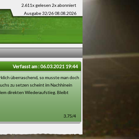
2.611x gelesen
2x abonniert
Ausgabe 32/26 08.08.2026
Verfasst am : 06.03.2021 19:44
rklich überraschend, so musste man doch
wuchs zu setzen scheint im Nachhinein
 dem direkten Wiederaufstieg. Bleibt
3.75/4