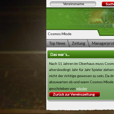
Such
Cosmos Mlode
Top News
Zeitung
Managerprof
Das war´s...
Nach 11 Jahren im Oberhaus muss Cosmos
altersbedingt Jahr für Jahr Spieler zieh
nicht der richtige gewesen zu sein. Da d
abzuwarten ob und wann Cosmos Mlode wi
geschrieben von
mloder
Zurück zur Vereinszeitung