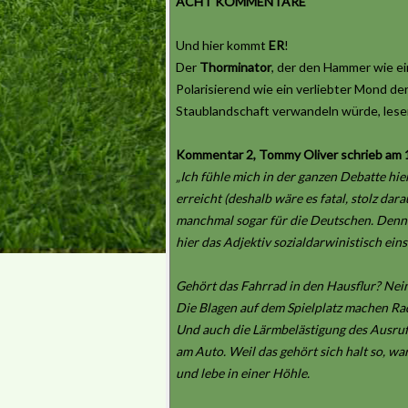
ACHT KOMMENTARE
Und hier kommt
ER
!
Der
Thorminator
, der den Hammer wie ei
Polarisierend wie ein verliebter Mond de
Staublandschaft verwandeln würde, lesen 
Kommentar 2, Tommy Oliver schrieb am 15
„Ich fühle mich in der ganzen Debatte hie
erreicht (deshalb wäre es fatal, stolz dar
manchmal sogar für die Deutschen. Denn i
hier das Adjektiv sozialdarwinistisch ein
Gehört das Fahrrad in den Hausflur? Nei
Die Blagen auf dem Spielplatz machen Rad
Und auch die Lärmbelästigung des Ausrufe
am Auto. Weil das gehört sich halt so, w
und lebe in einer Höhle.