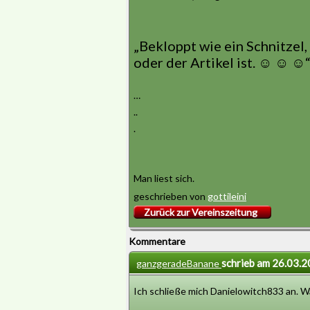
„Bekloppt wie ein Schnitzel,
oder der Artikel ist. ☺ ☺ ☺
…
..
.
Man liest sich.
geschrieben von
gottileini
Zurück zur Vereinszeitung
Kommentare
schrieb am 26.03.
ganzgeradeBanane
Ich schließe mich Danielowitch833 an. W