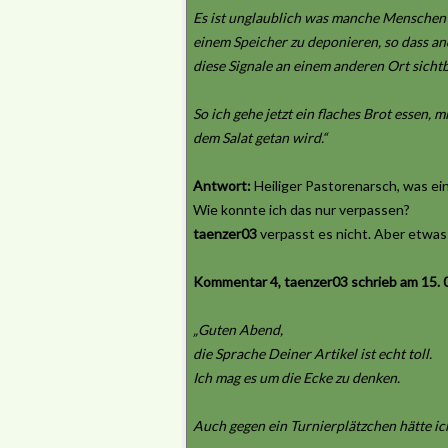
Es ist unglaublich was manche Menschen s
einem Speicher zu deponieren, so dass a
diese Signale an einem anderen Ort sicht
So ich gehe jetzt ein flaches Brot essen, 
dem Salat getan wird.“
Antwort:
Heiliger Pastorenarsch, was ei
Wie konnte ich das nur verpassen?
taenzer03
verpasst es nicht. Aber etwas 
Kommentar 4, taenzer03 schrieb am 15. 0
„Guten Abend,
die Sprache Deiner Artikel ist echt toll.
Ich mag es um die Ecke zu denken.
Auch gegen ein Turnierplätzchen hätte ic