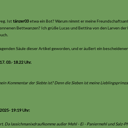
eg. Ist
tänzer03
etwa ein Bot? Warum nimmt er meine Freundschaftsanfr
wonnenen Bettwanzen? Ich grüße Lucas und Bettina von den Larven der
euch.
 tragenden Säule dieser Artikel geworden, und er äußert ein bescheiden
. 03.- 18.22 Uhr.
mein Kommentar der Siebte ist? Denn die Sieben ist meine Lieblingsprimza
 2025- 19:19 Uhr:
rt. Da lassichmanixdraufkomme außer Mehl - Ei - Paniermehl und Salz-Pfe