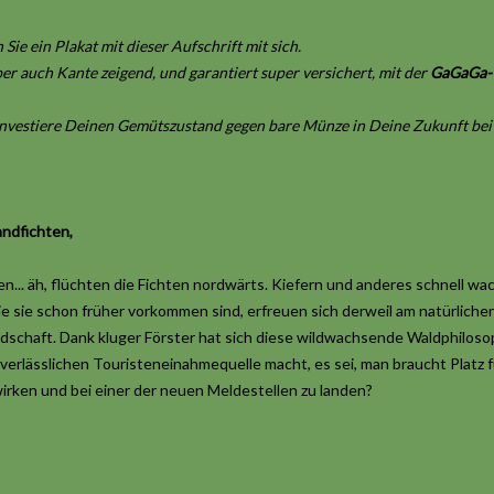
 Sie ein Plakat mit dieser Aufschrift mit sich.
aber auch Kante zeigend, und garantiert super versichert, mit der
GaGaGa- 
 investiere Deinen Gemütszustand gegen bare Münze in Deine Zukunft be
ndfichten,
hten... äh, flüchten die Fichten nordwärts. Kiefern und anderes schnell 
e sie schon früher vorkommen sind, erfreuen sich derweil am natürliche
ndschaft. Dank kluger Förster hat sich diese wildwachsende Waldphiloso
 verlässlichen Touristeneinahmequelle macht, es sei, man braucht Platz 
wirken und bei einer der neuen Meldestellen zu landen?