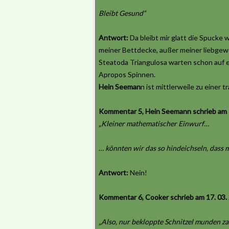
Bleibt Gesund“
Antwort:
Da bleibt mir glatt die Spucke w
meiner Bettdecke, außer meiner liebge
Steatoda Triangulosa warten schon auf 
Apropos Spinnen.
Hein Seeman
n ist mittlerweile zu einer
Kommentar 5, Hein Seemann schrieb am 17
„Kleiner mathematischer Einwurf…
… könnten wir das so hindeichseln, dass 
Antwort:
Nein!
Kommentar 6, Cooker schrieb am 17. 03.
„Also, nur bekloppte Schnitzel munden za