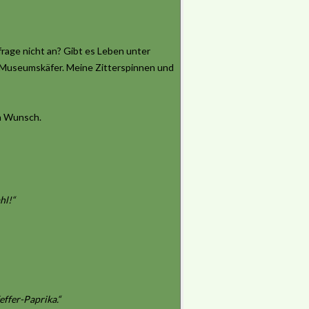
age nicht an? Gibt es Leben unter
 Museumskäfer. Meine Zitterspinnen und
en Wunsch.
hl!“
ffer-Paprika.“