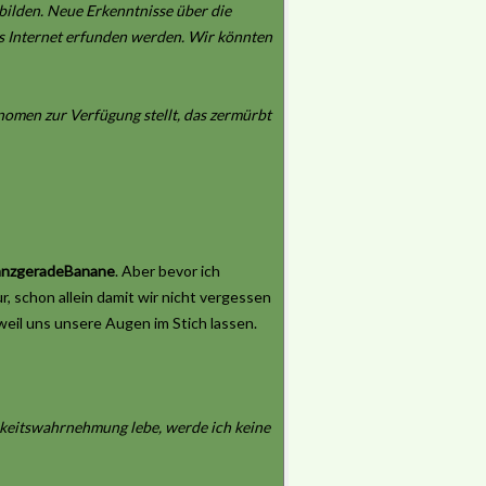
ubilden. Neue Erkenntnisse über die
as Internet erfunden werden. Wir könnten
omen zur Verfügung stellt, das zermürbt
anzgeradeBanane
. Aber bevor ich
, schon allein damit wir nicht vergessen
weil uns unsere Augen im Stich lassen.
chkeitswahrnehmung lebe, werde ich keine