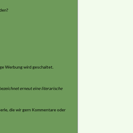
iden?
stige Werbung wird geschaltet.
bezeichnet erneut eine literarische
Kerle, die wir gern Kommentare oder