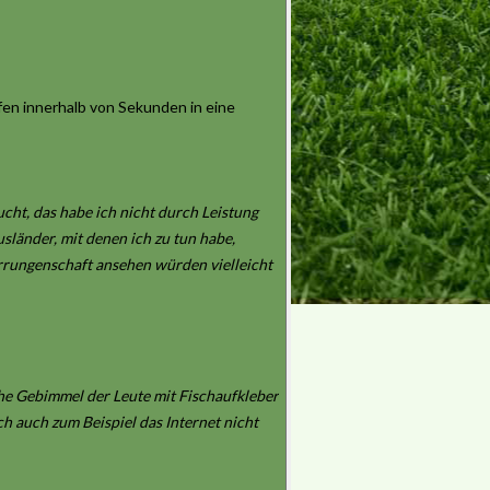
fen innerhalb von Sekunden in eine
ucht, das habe ich nicht durch Leistung
usländer, mit denen ich zu tun habe,
Errungenschaft ansehen würden vielleicht
che Gebimmel der Leute mit Fischaufkleber
h auch zum Beispiel das Internet nicht