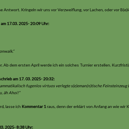
e Antwort. Kringeln wir uns vor Verzweiflung, vor Lachen, oder vor B(e)
 am 17.03. 2025- 20:09 Uhr:
onwalk.“
er. Ab dem ersten April werde ich ein solches Turnier erstellen. Kurzfri
chrieb am 17. 03. 2025- 20:32:
ammatikalisch fugenlos virtuos verlegte s(e)eman(n)tische Feinsteinzeug 
u, äh Ahoi!“
rd, lasse ich
Kommentar 1
raus, denn der erklärt von Anfang an wie wir 
03. 2025- 8:38 Uhr: