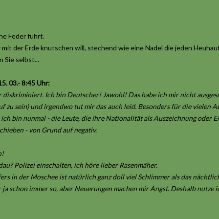
ne Feder führt.
r mit der Erde knutschen will, stechend wie eine Nadel die jeden Heuhau
Sie selbst...
. 03.- 8:45 Uhr:
r diskriminiert. Ich bin Deutscher! Jawohl! Das habe ich mir nicht ausges
auf zu sein) und irgendwo tut mir das auch leid. Besonders für die vielen A
ch bin nunmal - die Leute, die ihre Nationalität als Auszeichnung oder 
schieben - von Grund auf negativ.
n!
au? Polizei einschalten, ich höre lieber Rasenmäher.
rs in der Moschee ist natürlich ganz doll viel Schlimmer als das nächtli
ar ja schon immer so, aber Neuerungen machen mir Angst. Deshalb nutze ic