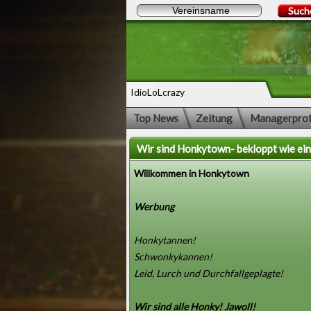
Such
IdioLoLcrazy
Top News
Zeitung
Managerprof
Wir sind Honkytown- bekloppt wie ein
Willkommen in Honkytown
Werbung
Honkytannen!
Schwonkykannen!
Leid, Lurch und Durchfallgeplagte!
Wir sind alle Honky! Jawoll!