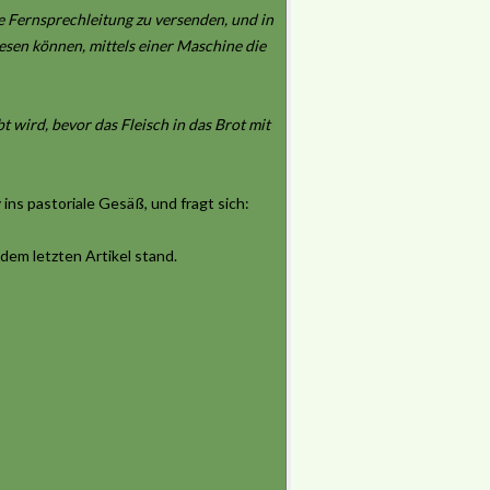
e Fernsprechleitung zu versenden, und in
esen können, mittels einer Maschine die
t wird, bevor das Fleisch in das Brot mit
ns pastoriale Gesäß, und fragt sich:
dem letzten Artikel stand.