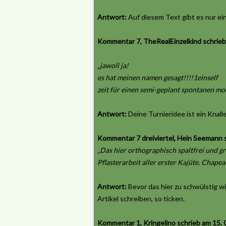
Antwort:
Auf diesem Text gibt es nur ein
Kommentar 7, TheRealEinzelkind schrieb
„jawoll ja!
es hat meinen namen gesagt!!!!1einself
zeit für einen semi-geplant spontanen mo
Antwort:
Deine Turnieridee ist ein Knall
Kommentar 7 dreiviertel, Hein Seemann s
„Das hier orthographisch spaltfrei und gr
Pflasterarbeit aller erster Kajüte. Chapea
Antwort:
Bevor das hier zu schwülstig wi
Artikel schreiben, so ticken.
Kommentar 1, Kringelino schrieb am 15. 