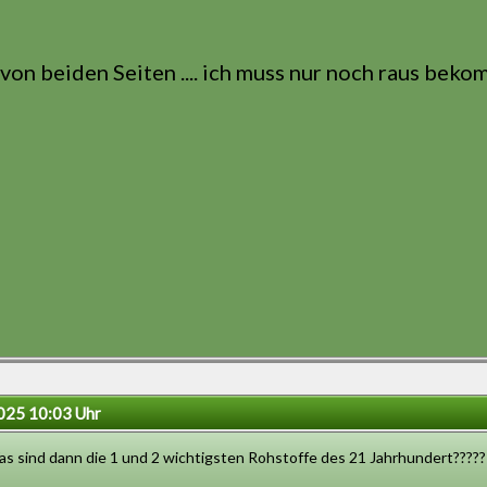
 von beiden Seiten .... ich muss nur noch raus bek
“
2025 10:03 Uhr
as sind dann die 1 und 2 wichtigsten Rohstoffe des 21 Jahrhundert?????