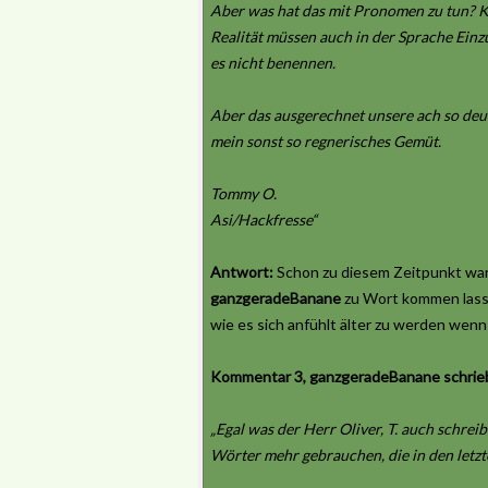
Aber was hat das mit Pronomen zu tun? Kl
Realität müssen auch in der Sprache Einz
es nicht benennen.
Aber das ausgerechnet unsere ach so deu
mein sonst so regnerisches Gemüt.
Tommy O.
Asi/Hackfresse“
Antwort:
Schon zu diesem Zeitpunkt war 
ganzgeradeBanane
zu Wort kommen lasse,
wie es sich anfühlt älter zu werden wen
Kommentar 3, ganzgeradeBanane schrieb
„Egal was der Herr Oliver, T. auch schre
Wörter mehr gebrauchen, die in den letz