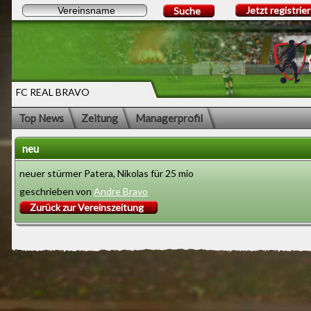
Jetzt registrie
Suche
FC REAL BRAVO
Top News
Zeitung
Managerprofil
neu
neuer stürmer Patera, Nikolas für 25 mio
geschrieben von
Andre Bravo
Zurück zur Vereinszeitung