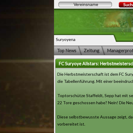
Such
Suryoyena
Top News
Zeitung
Managerprof
FC Suryoye Allstars: Herbstmeistersc
Die Herbstmeisterschaft ist dem FC Sur
die Tabellenführung. Mit einer beeindru
Toptorschütze Staffeldt, Sepp hat mit sei
22 Tore geschossen habe? Nein! Die Neu
Diese selbstbewusste Aussage zeigt, das
vorbereitet ist.