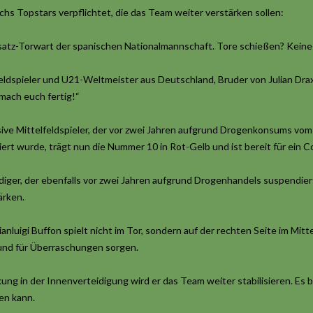
s Topstars verpflichtet, die das Team weiter verstärken sollen:
Ersatz-Torwart der spanischen Nationalmannschaft. Tore schießen? Kein
lfeldspieler und U21-Weltmeister aus Deutschland, Bruder von Julian Drax
 mach euch fertig!“
ensive Mittelfeldspieler, der vor zwei Jahren aufgrund Drogenkonsums v
t wurde, trägt nun die Nummer 10 in Rot-Gelb und ist bereit für ein 
eidiger, der ebenfalls vor zwei Jahren aufgrund Drogenhandels suspendi
ärken.
ianluigi Buffon spielt nicht im Tor, sondern auf der rechten Seite im Mitt
 und für Überraschungen sorgen.
ung in der Innenverteidigung wird er das Team weiter stabilisieren. Es 
en kann.