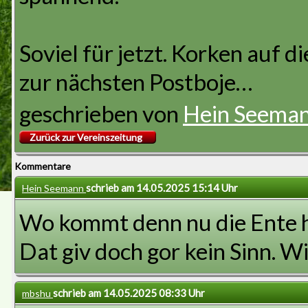
Soviel für jetzt. Korken auf 
zur nächsten Postboje…
geschrieben von
Hein Seema
Zurück zur Vereinszeitung
Kommentare
schrieb am 14.05.2025 15:14 Uhr
Hein Seemann
Wo kommt denn nu die Ente h
Dat giv doch gor kein Sinn. W
schrieb am 14.05.2025 08:33 Uhr
mbshu