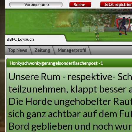
Jetzt registrie
Suche
BBFC Logbuch
Top News
Zeitung
Managerprofil
Honkyschwonkygerangelsonderflaschenpost -1
Unsere Rum - respektive- Sch
teilzunehmen, klappt besser a
Die Horde ungehobelter Rauf
sich ganz achtbar auf dem Fuß
Bord geblieben und noch wurde