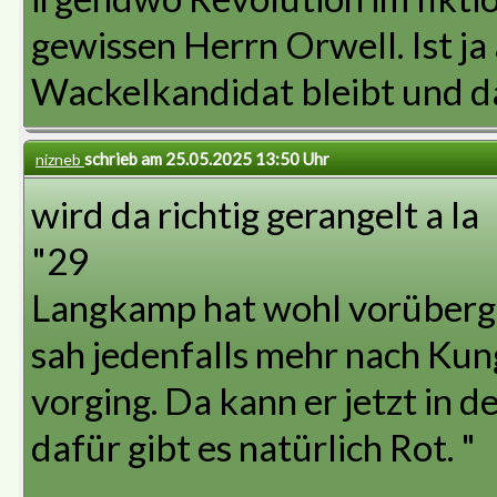
gewissen Herrn Orwell. Ist ja 
Wackelkandidat bleibt und da
schrieb am 25.05.2025 13:50 Uhr
nizneb
wird da richtig gerangelt a la
"29
Langkamp hat wohl vorüberge
sah jedenfalls mehr nach Kung
vorging. Da kann er jetzt in
dafür gibt es natürlich Rot. "