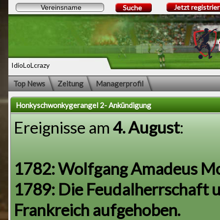
Jetzt registrie
Suche
IdioLoLcrazy
Top News
Zeitung
Managerprofil
Honkyschwonkygerangel 2- Ankündigung
Ereignisse am
4. August
:
1
782: Wolfgang Amadeus Moz
1789: Die Feudalherrschaft 
Frankreich aufgehoben.