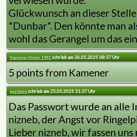
verwiesen wurde.
Glückwunsch an dieser Stell
"Dunbar". Den könnte man als
wohl das Gerangel um das ei
schrieb am 26.05.2025 08:37 Uhr
Kamener Kicker 1981
5 points from Kamener
schrieb am 25.05.2025 21:37 Uhr
gottileini
Das Passwort wurde an alle I
nizneb, der Angst vor Ringelp
Lieber nizneb, wir fassen uns