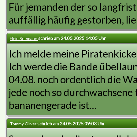
Für jemanden der so langfristi
auffällig häufig gestorben, l
schrieb am 24.05.2025 14:05 Uhr
Hein Seemann
Ich melde meine Piratenkicke
Ich werde die Bande übellaun
04.08. noch ordentlich die W
jede noch so durchwachsene 
bananengerade ist…
schrieb am 24.05.2025 09:03 Uhr
Tommy Oliver