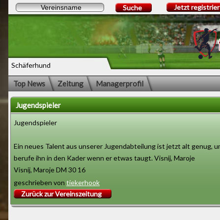
Jetzt registrie
Suche
Schäferhund
Top News
Zeitung
Managerprofil
Jugendspieler
Jugendspieler
Ein neues Talent aus unserer Jugendabteilung ist jetzt alt genug, um
berufe ihn in den Kader wenn er etwas taugt. Visnij, Maroje
Visnij, Maroje DM 30 16
geschrieben von
tiekerhook
Zurück zur Vereinszeitung