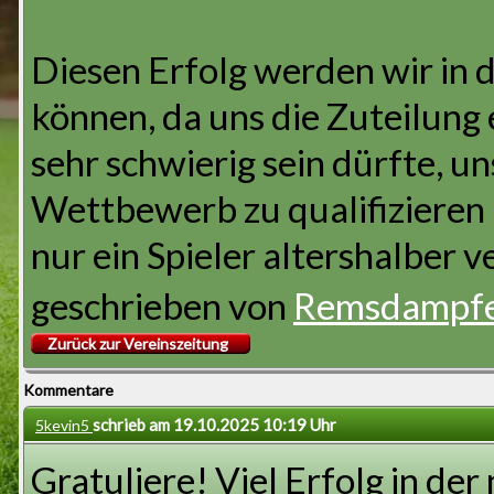
Diesen Erfolg werden wir in 
können, da uns die Zuteilung 
sehr schwierig sein dürfte, u
Wettbewerb zu qualifizieren 
nur ein Spieler altershalber v
geschrieben von
Remsdampf
Zurück zur Vereinszeitung
Kommentare
schrieb am 19.10.2025 10:19 Uhr
5kevin5
Gratuliere! Viel Erfolg in der