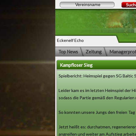
Such
Eckenelf Echo
Top News
Zeitung
Managerprof
Kampfloser Sieg
Spielbericht: Heimspiel gegen SG Baltic 
Leider kam es im letzten Heimspiel der H
sodass die Partie gemäß den Regularien
So konnten unsere Jungs den freien Tag 
Jetzt heißt es: durchatmen, regenerieren
angreifen und weiter am Aufstieg arbeit