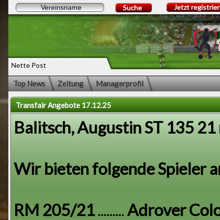
Jetzt registrie
Suche
Nette Post
Top News
Zeitung
Managerprofil
Transfair Angebote 17.12.25
Balitsch, Augustin ST 135 21
Wir bieten folgende Spieler an
RM 205/21
.........
Adrover Colom