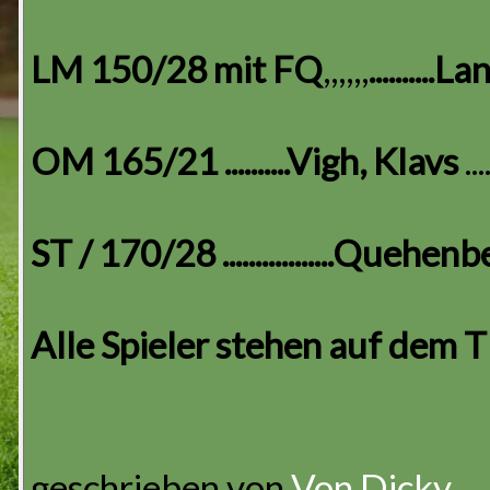
LM 150/28
mit FQ
,,,,,,
.........
OM 165/21
..........Vigh, Klavs
....
ST / 170/28
.................Queh
Alle Spieler stehen auf dem 
geschrieben von
Von Dicky