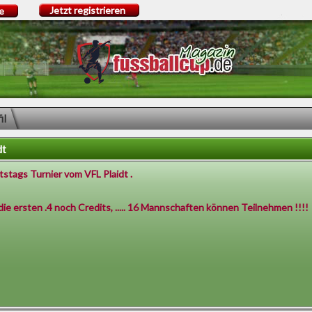
Jetzt registrieren
e
il
dt
stags Turnier vom VFL Plaidt .
die ersten .4 noch Credits, ..... 16 Mannschaften können Teilnehmen !!!!