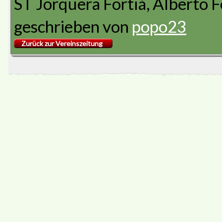
ST Jorquera Fortiá, Alberto F
geschrieben von
popo23
Zurück zur Vereinszeitung