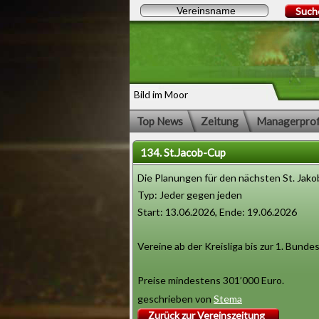
Such
Bild im Moor
Top News
Zeitung
Managerprof
134. St.Jacob-Cup
Die Planungen für den nächsten St. Jako
Typ: Jeder gegen jeden
Start: 13.06.2026, Ende: 19.06.2026
Vereine ab der Kreisliga bis zur 1. Bunde
Preise mindestens 301’000 Euro.
geschrieben von
Stema
Zurück zur Vereinszeitung