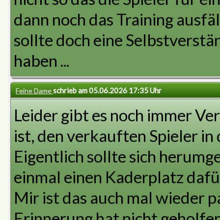
dann noch das Training ausfäll
sollte doch eine Selbstverständ
haben ...
schrieb am 05.06.2026 17:35 Uhr
Feine Dame
Leider gibt es noch immer Ver
ist, den verkauften Spieler i
Eigentlich sollte sich herumg
einmal einen Kaderplatz dafü
Mir ist das auch mal wieder pa
Erinnerung hat nicht geholfen