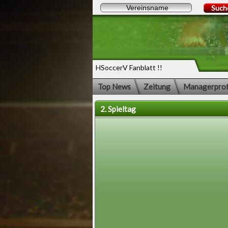
Such
HSoccerV Fanblatt !!
Top News
Zeitung
Managerprof
2. Spieltag