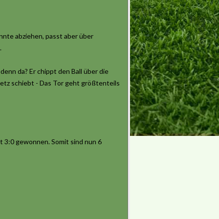
önnte abziehen, passt aber über
.
denn da? Er chippt den Ball über die
tz schiebt - Das Tor geht größtenteils
t 3:0 gewonnen. Somit sind nun 6