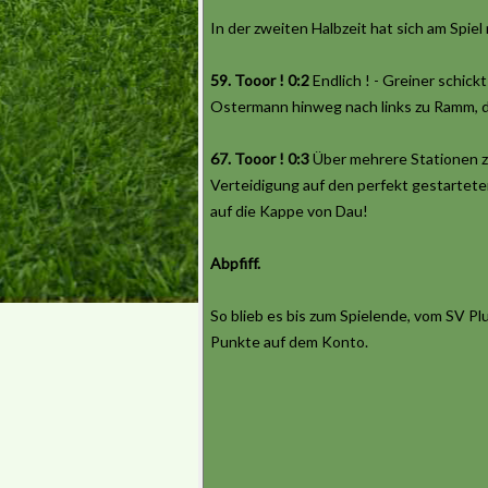
In der zweiten Halbzeit hat sich am Spiel
59. Tooor ! 0:2
Endlich ! - Greiner schick
Ostermann hinweg nach links zu Ramm, de
67. Tooor ! 0:3
Über mehrere Stationen zir
Verteidigung auf den perfekt gestartete
auf die Kappe von Dau!
Abpfiff.
So blieb es bis zum Spielende, vom SV P
Punkte auf dem Konto.