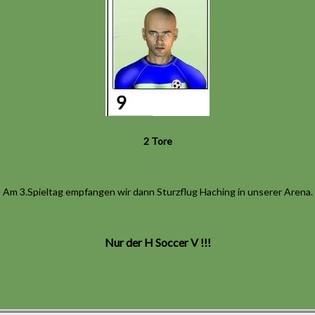
2 Tore
Am 3.Spieltag empfangen wir dann Sturzflug Haching in unserer Arena.
Nur der H Soccer V !!!