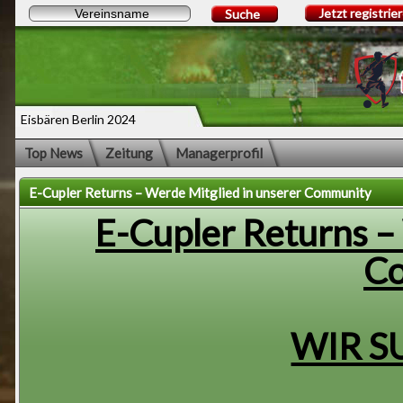
Jetzt registrie
Suche
Eisbären Berlin 2024
Top News
Zeitung
Managerprofil
E-Cupler Returns – Werde Mitglied in unserer Community
E-Cupler Returns –
C
WIR S