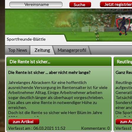
Jetzt registrie
Suche
Sportfreunde-Blättle
Top News
Zeitung
Managerprofil
Die Rente ist sicher...
Reutlin
Die Rente ist sicher ... aber nicht mehr lange?
Ganz Reu
Jahrelanges Abrackern für eine hoffentlich
Reutlinge
ausreichende Versorgung im Rentensalter ist für viele
aufgestie
Arbeitnehmer Alltag. Einige Arbeitnehmer arbeiten
Generati
sogar deutlich länger als überhaupt vorgeschrieben.
Tatsächl
Das alles um eine Rente in notwendiger Höhe zu
Sonderste
erreichen.
einer an
Doch ist die Rente so sicher wie Herr Blüm im Jahre
Die Spor
1986 versprach?
den Teil
zum Artikel
zum Ar
Die Zweifel bei den Sportfreunden nehmen zu. Der
Sportfre
Grund ist ein ganz nachvollziehbarer. In den
"Das ist
Verfasst am : 06.03.2021 11:52
Kommentare: 0
Verfasst