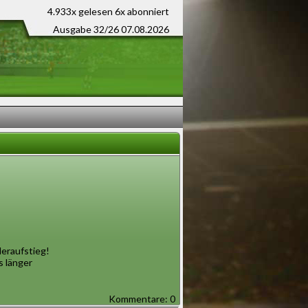
4.933x gelesen
6x abonniert
Ausgabe 32/26 07.08.2026
eraufstieg!
s länger
Kommentare: 0