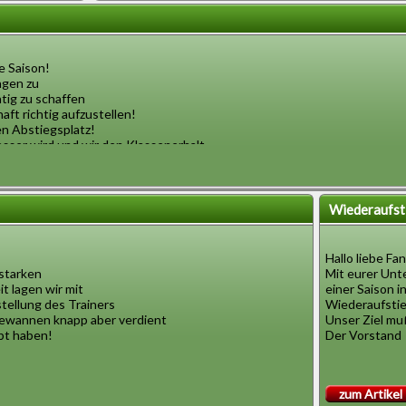
 Saison!
ngen zu
tig zu schaffen
aft richtig aufzustellen!
en Abstiegsplatz!
esser wird und wir den Klassenerhalt
Wiederaufst
Hallo liebe Fa
starken
Mit eurer Unt
t lagen wir mit
einer Saison i
tellung des Trainers
Wiederaufstieg
gewannen knapp aber verdient
Unser Ziel muß
ubt haben!
Der Vorstand
zum Artikel