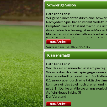
Der Vorstand
Schwierige Saison
Hallo liebe Fans!
Wir gehen momentan durch eine schwere
Nach jedem Spiel haben wir mit Verletzu
kämpfen! Dieser Umstand macht uns rich
da es dadurch schwierig ist eine Mannsch
Momentan sind wir deshalb auch auf ein
Wir hoffen das es in der nächsten Zeit b
zum Artikel
noch schaffen!
Der Vorstand
Verfasst am : 20.04.2025 10:25
Klassenerhalt!
Hallo liebe Fans!
War das ein spannender letzter Spieltag!
Wir mussten das Heimspiel gegen einen 
Gegner unbedingt gewinnen! Zur Halbzei
0:1 zurück aber durch eine taktische Ums
konnten wir das Spiel noch drehen und 
mit 2:1!! Danke an Alle die an uns gegla
Auf ein Neues in Liga 3!
Der Vorstand
zum Artikel