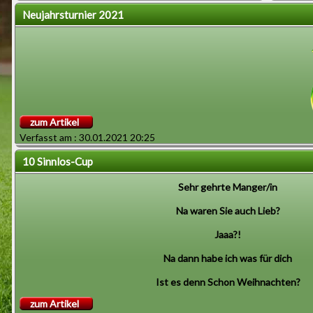
Neujahrsturnier 2021
Nächste
BVB U9
zum Artikel
Verfasst am : 30.01.2021 20:25
10 Sinnlos-Cup
Neu
Sehr gehrte Manger/in
Na waren Sie auch Lieb?
Sinn
Jaaa?!
Na dann habe ich was für dich
Ist es denn Schon Weihnachten?
Am 29.03.2021 bist du von uns gegangen.
zum Artikel
Ja bald ist es soweit. Und unser Verein Sinnlos_GmbH freut sic
Damit steht Sinnlos_GmbH im