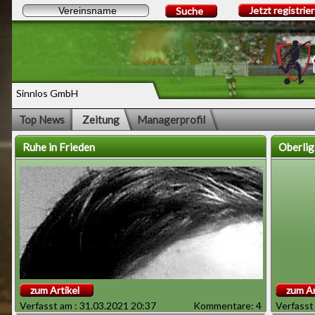
Jetzt registrie
Suche
Sinnlos GmbH
Top News
Zeitung
Managerprofil
Ruhe in Frieden
Oberlig
zum Artikel
zum Ar
Verfasst am : 31.03.2021 20:37
Kommentare: 4
Verfasst