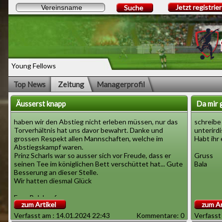
Jetzt registrie
Suche
Young Fellows
Top News
Zeitung
Managerprofil
Äusserst knapp
Da mir 
haben wir den Abstieg nicht erleben müssen, nur das
schreibe 
Torverhältnis hat uns davor bewahrt. Danke und
unterirdi
grossen Respekt allen Mannschaften, welche im
Habt ihr 
Abstiegskampf waren.
Prinz Scharls war so ausser sich vor Freude, dass er
Gruss
seinen Tee im königlichen Bett verschüttet hat... Gute
Bala
Besserung an dieser Stelle.
Wir hatten diesmal Glück
Euer Balakopf
zum Artikel
zum Ar
Verfasst am : 14.01.2024 22:43
Kommentare: 0
Verfasst