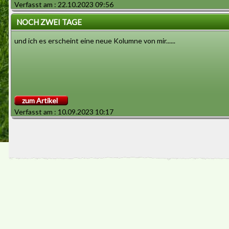
Verfasst am : 22.10.2023 09:56
Eurer Bala
NOCH ZWEI TAGE
und ich es erscheint eine neue Kolumne von mir......
zum Artikel
Verfasst am : 10.09.2023 10:17