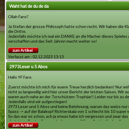
Waht hat de du de da
Ollah Fans?
Ja Stefan der grosse Philosoph hatte schon recht. Wir haben die Kl
die Dritte.
Jedenfalls möchte ich mal ein DANKE an die Macher dieses Spieles
verschaffen und das Seit Jahren macht weiter so!
zum Artikel
Leider hat uns Meinhard Schnoor alters halber verlassen, eine wicht
Verfasst am : 02.12.2023 13:13
Euer
Bala
2973Leser u 5 Abos
Hallo YF Fans
Zuerst möchte ich mich für euere Treue herzlich bedanken! Nur wirk
nicht zu langweilig wird hier unser Bericht der letzten Saison. Wir 
waren auch nahe an der Torschützen-Trophäe!! Leider nur bis zu den
Jedenfalls sind wir aufgestiegen!
2973 Leser und 5 Abos und keine Belohnung, warum das weiss nur d
Spass -> auf der Balakopf Richterskala von 1 schlecht bis 10 super w
So das war es schon, ach ja etwas habe ich vergessen und zwar das is
absteigen. Bester Fan war Lady agag weil Sie selbständig den Aus
zum Artikel
gefunden hat.