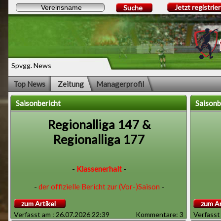
Jetzt registrie
Suche
Spvgg. News
Top News
Zeitung
Managerprofil
Saisonbericht
Saisonb
Regionalliga 147 &
Regionalliga 177
-
Klassenerhalt
-
-
der offizielle Bericht zur (Vor-)Saison
-
zum Artikel
zum Ar
Wir sind
Zunächst einmal möchte ich mich für das
Verfasst am : 26.07.2026 22:39
Kommentare: 3
Verfasst
Nichterscheinen der Vereinszeitung zum Saisonende