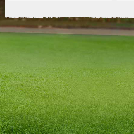
Ballzauberer.
4.
1. JFG
5.
Kamen
Folgerichtig richtet sich der Blick vorerst nach unten.
6.
FC Noa
Doch da bekanntermaßen jedes Ende auch immer einen
7.
BSC 7
Anfang darstellt, wurde für die fernere Zukunft auch
8.
SG En
wieder eine schlagfertige Mannschaft in Stellung
9.
SGE 18
gebracht. Auf dem Papier hat sie das Potential, ihre
10.
As A
Vorgänger noch in den Schatten zu stellen, doch wir
11.
Augs
werden sehen...
12.
FCB 
13.
Fanc
Zum Anlass dieses nicht unerheblichen Umbruchs
14.
Strel
verkündete Gurkenwasser noch eine weitere
15.
SELE
Maßnahme: Nach 3 1/2 Jahren wird der "ABC FC
16.
JSG 
Halbglatzen-Doppelhausen" umbenannt und trägt
17.
FC M
fortan die Bezeichnung "FC Gurkenwassers
18.
1.FC
Tausendsassas". Über die genauen Gründe des
Rebrandings kann nur spekuliert werden.
Gurkenwasser selbst jedenfalls war zu keinem
stichhaltigen Statement zu bewegen. Neben so
manchem Kauderwelsch fiel nur das Wort
Wimpel
.
Bis der Verein wieder in die Sphären der
Konkurrenzfähigkeit zurückkehrt, wird noch einige Zeit
ins Land gehen. In der Zwischenzeit bleibt nur, den
frisch gebackenen Fußball-Rentnern einen freudigen
Ruhestand zu wünschen!