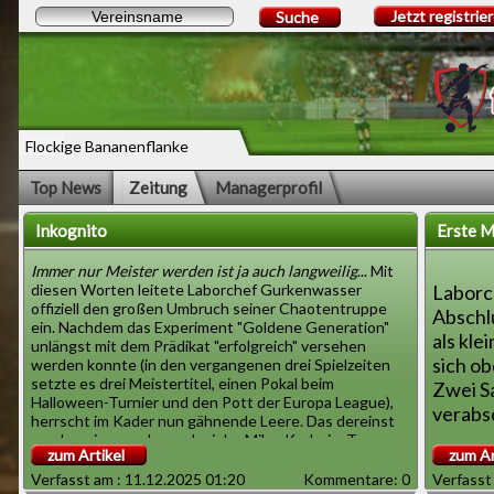
Jetzt registrie
Suche
Flockige Bananenflanke
Top News
Zeitung
Managerprofil
Inkognito
Erste M
Immer nur Meister werden ist ja auch langweilig
... Mit
diesen Worten leitete Laborchef Gurkenwasser
Laborc
offiziell den großen Umbruch seiner Chaotentruppe
Abschl
ein. Nachdem das Experiment "Goldene Generation"
als kle
unlängst mit dem Prädikat "erfolgreich" versehen
sich o
werden konnte (in den vergangenen drei Spielzeiten
setzte es drei Meistertitel, einen Pokal beim
Zwei S
Halloween-Turnier und den Pott der Europa League),
verabsc
herrscht im Kader nun gähnende Leere. Das dereinst
um den eigenen Jugendspieler Milan Kerbr im Tor
1.
ABC F
zum Artikel
zum Ar
aufgebaute Team geht geschlossen in Rente und
2.
Sport-
macht Platz für eine wilde Truppe blutjunger
Verfasst am : 11.12.2025 01:20
Kommentare: 0
Verfasst
3.
Chris 