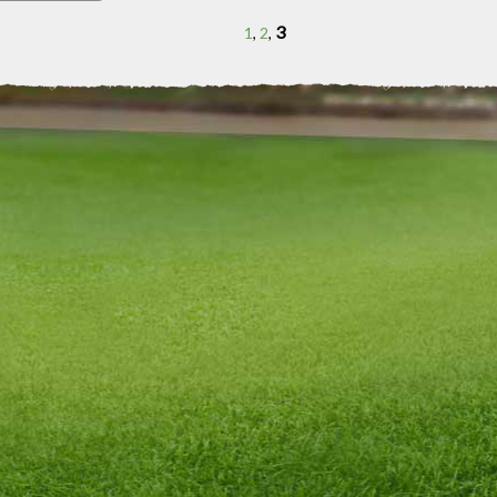
er FC Celoblu
l wichtige
3
1
,
2
,
kt seine
r
ch glaube fest
 bereit, uns
mit einem Sieg
an.
nde 90 Minuten
2 alles
akt in die
rauf, die
es FC Celoblu
ergie für die
en. Der 17.
nn einer neuen
Celoblu 92.