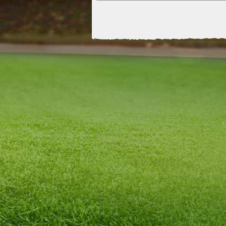
keine leichte Hürde. Dennoch gibt sich d
92 optimistisch und hofft, im ersten Spie
Punkte zu sichern.
Clubbesitzer und Manager Gianscan drüc
Zuversicht aus. \\\\\\\"Wir stehen vor eine
anspruchsvollen Herausforderung, aber i
an die Fähigkeiten meiner Jungs. Wir sind
gegen Jasio zu behaupten und möchten 
in die Saison starten\\\\\\\", betont Giansc
Die Celoblu-Fans dürfen sich auf packe
Fußball freuen, in denen der FC Celoblu 9
daransetzen wird, einen gelungenen Auft
Saison zu feiern. Die Mannschaft hofft da
ersten Punkte im Kampf um den Erfolg d
92 zu erringen und somit eine positive En
kommenden Herausforderungen zu schaff
November verspricht nicht nur den Begi
Saison, sondern auch den Start eines
vielversprechenden Kapitels für den FC 
⚽️