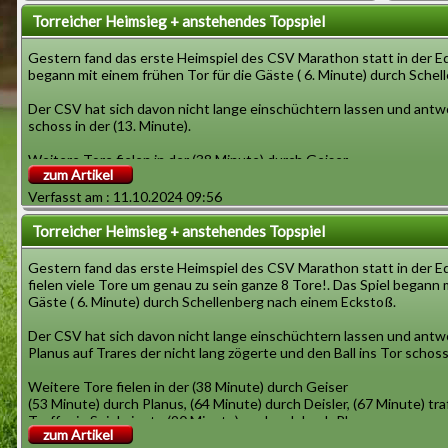
könnte noch besser werden in Zukunft?\"
Halbzeit
sind sehr
Torreicher Heimsieg + anstehendes Topspiel
CSV Trainer \" Was unsere Stärke ist aktuell, ist der
ehrgeizig die Zweikampf stärke in entscheidenden
Der CSV 
Gestern fand das erste Heimspiel des CSV Marathon statt in der Ede
Momenten und die schnellen Spielzüge nach vorne
begann mit einem frühen Tor für die Gäste ( 6. Minute) durch Sche
diese oft in Tore verwandelt werden konnten. Was mir
nicht so gefiel ist wie wir mit Standardsituationen des
Der CSV hat sich davon nicht lange einschüchtern lassen und antwor
Gegners umgehen diese können noch zu oft zu
schoss in der (13. Minute).
vermeidbaren Toren führen.
Weitere Tore fielen in der (38 Minute) durch Geiser
Reporter \" Wie bereiten Sie sich mit der Mannschaft
zum Artikel
(53 Minute) durch Planus, (64 Minute) durch Deisler, (67 Minute) tra
auf das kommende auswärtsspiel vor? Bisher
Endergebnis (7:1)
Verfasst am : 11.10.2024 09:56
präsentierte sich ihre Mannschaft auch auswärts
bärenstark und konnte wichtige Punkte sichern gegen
Es war eine Machtdemonstration und unterstich die gute Form und 
Torreicher Heimsieg + anstehendes Topspiel
andere Titelanwärter.\"
auswärts oder an der Edelstahl Kampfbahn nicht einfach haben wer
Gestern fand das erste Heimspiel des CSV Marathon statt in der E
Der CSV Trainer sagte noch auf der anschließenden PK \\\\\\\\\\\\\\\\
fielen viele Tore um genau zu sein ganze 8 Tore!. Das Spiel begann 
lassen und haben weiter wie in den letzten Spielen 110% gegeben zu Sieg
Gäste ( 6. Minute) durch Schellenberg nach einem Eckstoß.
Zum anstehenden Topspiel am Freitag Abend gegen den SpVgg Münch
Der CSV hat sich davon nicht lange einschüchtern lassen und antw
Trainer\\\\\\\\\\\\\\\\\\\\\\\\\\\\\\\" Es wird ein schwieriges Spiel 
Planus auf Trares der nicht lang zögerte und den Ball ins Tor schoss 
noch nicht verloren und hat sich sehr gut präsentiert wir fahren mit
wegweisend sein, in welche Richtung es in der Saison gehen könnte in der T
Weitere Tore fielen in der (38 Minute) durch Geiser
(53 Minute) durch Planus, (64 Minute) durch Deisler, (67 Minute) tra
Das Spiel findet am Freitag den 11 Oktober um 18 Uhr statt. Das sol
Treffer in Spielminute (90 Minute) nochmal durch Planus.
zum Artikel