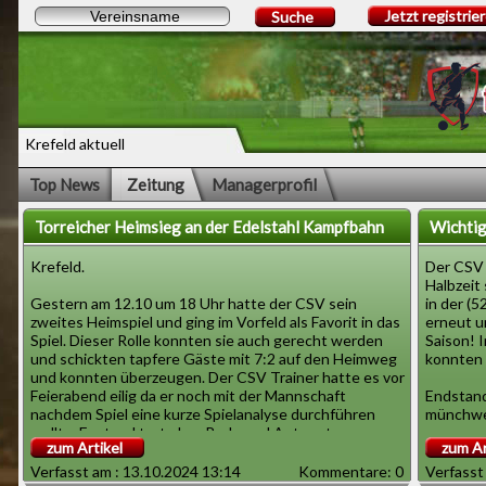
Jetzt registrie
Suche
Krefeld aktuell
Top News
Zeitung
Managerprofil
Torreicher Heimsieg an der Edelstahl Kampfbahn
Wichtig
Krefeld.
Der CSV 
Halbzeit
Gestern am 12.10 um 18 Uhr hatte der CSV sein
in der (5
zweites Heimspiel und ging im Vorfeld als Favorit in das
erneut u
Spiel. Dieser Rolle konnten sie auch gerecht werden
Saison! 
und schickten tapfere Gäste mit 7:2 auf den Heimweg
konnten 
und konnten überzeugen. Der CSV Trainer hatte es vor
Feierabend eilig da er noch mit der Mannschaft
Endstand
nachdem Spiel eine kurze Spielanalyse durchführen
münchweil
wollte. Er stand trotzdem Rede und Antwort.
zum Artikel
zum Ar
Der CSV 
Reporter \" Was hat Ihnen heute gefallen und was
gutes Sp
Verfasst am : 13.10.2024 13:14
Kommentare: 0
Verfasst