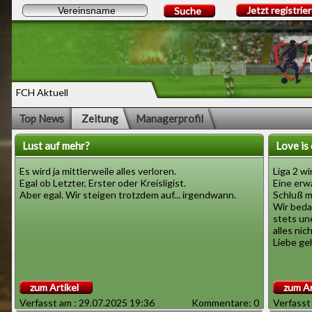
Jetzt registrie
Suche
FCH Aktuell
Top News
Zeitung
Managerprofil
Lust auf mehr?
Love is
Es wird ja mittlerweile alles verloren.
Liga 2 w
Egal ob Letzter, Erster oder Kreisligist.
Eine erw
Aber egal. Wir steigen trotzdem auf... irgendwann.
Schluß ma
Wir beda
stets un
alles nic
Liebe ge
zum Artikel
zum Ar
Verfasst am : 29.07.2025 19:36
Kommentare: 0
Verfasst