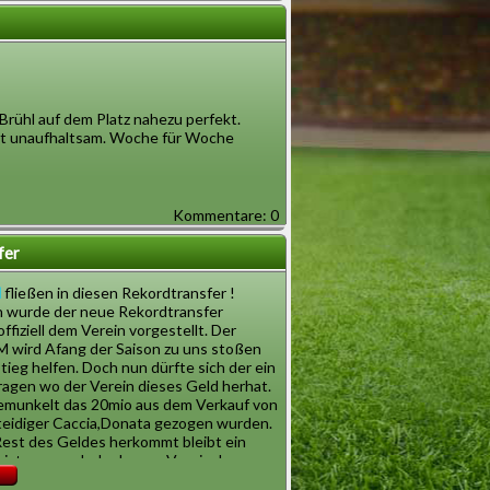
m das Blaster-Card-Stadion voller Fans.
or den Eingängen.
s die Mannschaften den Rasen betraten
Brühl auf dem Platz nahezu perfekt.
rühl noch Jahre später sprechen würde.
irkt unaufhaltsam. Woche für Woche
Kommentare: 0
fer
, harter Arbeit und einem klaren Konzept
N
fließen in diesen Rekordtransfer !
 wurde der neue Rekordtransfer
ffiziell dem Verein vorgestellt. Der
ge Sekunden das normale Spielbild
 wird Afang der Saison zu uns stoßen
ieg helfen. Doch nun dürfte sich der ein
örung.
ragen wo der Verein dieses Geld herhat.
emunkelt das 20mio aus dem Verkauf von
chstaben auf.
eidiger Caccia,Donata gezogen wurden.
est des Geldes herkommt bleibt ein
r ist nur ausdrehe leeren Vereinskasse
 kommen. Vielleicht wird sich noch etwas