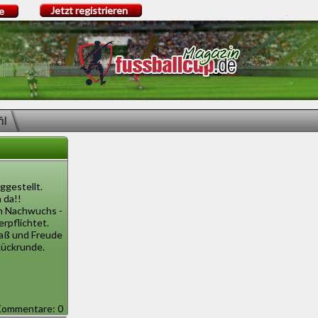
Jetzt registrieren
e
il
ggestellt.
 da!!
en Nachwuchs -
erpflichtet.
paß und Freude
Rückrunde.
ommentare: 0