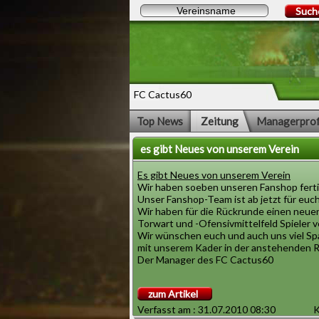
Such
FC Cactus60
Top News
Zeitung
Managerprof
es gibt Neues von unserem Verein
Es gibt Neues von unserem Verein
Wir haben soeben unseren Fanshop ferti
Unser Fanshop-Team ist ab jetzt für euch
Wir haben für die Rückrunde einen neu
Torwart und -Ofensivmittelfeld Spieler v
Wir wünschen euch und auch uns viel S
mit unserem Kader in der anstehenden 
Der Manager des FC Cactus60
zum Artikel
Verfasst am : 31.07.2010 08:30
K