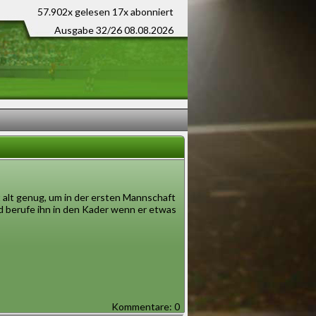
57.902x gelesen
17x abonniert
Ausgabe 32/26 08.08.2026
t alt genug, um in der ersten Mannschaft
nd berufe ihn in den Kader wenn er etwas
Kommentare: 0