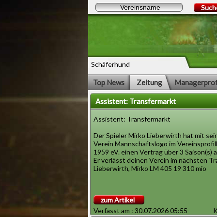
Such
Schäferhund
Top News
Zeitung
Managerprof
Assistent: Transfermarkt
Assistent: Transfermarkt
Der Spieler Mirko Lieberwirth hat mit s
Verein Mannschaftslogo im Vereinsprof
1959 eV. einen Vertrag über 3 Saison(s) 
Er verlässt deinen Verein im nächsten Tr
Lieberwirth, Mirko LM 405 19 310 mio
zum Artikel
Verfasst am : 30.07.2026 05:55
K