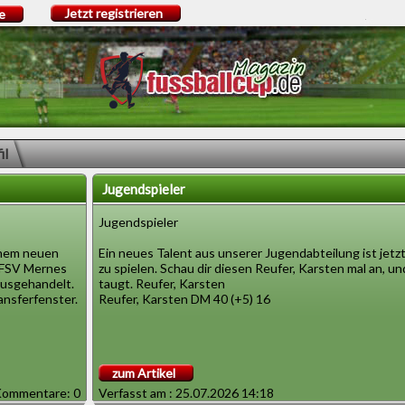
Jetzt registrieren
e
il
Jugendspieler
Jugendspieler
einem neuen
Ein neues Talent aus unserer Jugendabteilung ist jetz
ilFSV Mernes
zu spielen. Schau dir diesen Reufer, Karsten mal an, u
ausgehandelt.
taugt. Reufer, Karsten
ansferfenster.
Reufer, Karsten DM 40 (+5) 16
zum Artikel
ommentare: 0
Verfasst am : 25.07.2026 14:18