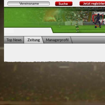
Jetzt registrie
Suche
Top News
Zeitung
Managerprofil