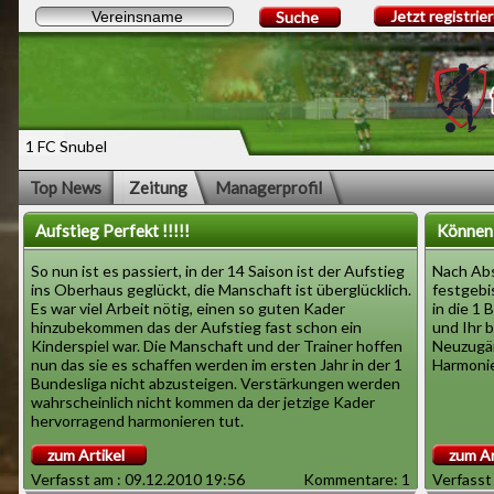
Jetzt registrie
Suche
1 FC Snubel
Top News
Zeitung
Managerprofil
Aufstieg Perfekt !!!!!
Können 
So nun ist es passiert, in der 14 Saison ist der Aufstieg
Nach Abs
ins Oberhaus geglückt, die Manschaft ist überglücklich.
festgebi
Es war viel Arbeit nötig, einen so guten Kader
in die 1 
hinzubekommen das der Aufstieg fast schon ein
und Ihr 
Kinderspiel war. Die Manschaft und der Trainer hoffen
Neuzugän
nun das sie es schaffen werden im ersten Jahr in der 1
Harmonie
Bundesliga nicht abzusteigen. Verstärkungen werden
wahrscheinlich nicht kommen da der jetzige Kader
hervorragend harmonieren tut.
zum Artikel
zum Ar
Verfasst am : 09.12.2010 19:56
Kommentare: 1
Verfasst