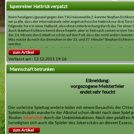
60. Minute: Soon-kit Palaniappan
82. Minute: Ronny Schellhammer
lupenreiner Hattrick verpatzt
gelb/rote Karten für BorussiaBVB09:
Beim heutigen Ligaspiel gegen den TSG Hainewalde 2. konnte Stephan Eichkorn 
wir ja alle, dass der internationale oder angelsächsische Hattrick nur drei Tor
37. Minute: Sascha Saurer
folgende Tore in einer Halbzeit, also ohne Unterbrechung durch das Tor eines 
Auch Stephan Eichkorn kennt diese Regeln, aber er ließ nach seinen ersten T
69. Minute: Herbert Zarn
der 24. Minute den Eckball so schön auf den Fuß, dass der nicht anders konnte 
72. Minute: Eberhard Marquart
Was nutzte da noch das Bemühen in der 33. und 37. Minute? Stephan Eichkorn v
76. Minute: Soon-kit Palaniappan
werden.
Statt sich nun bis zur Halbzeit noch Mühe zu geben, dauerte es bis zur 62. und
zum Artikel
Spieler, gegen die der Abbruch des Spiels in der 75. Minute kaum noch ankommt
rote Karte gegen deren Innenverteidiger Roger Funkel war durchaus berechtigt
Verfasst am : 12.12.2011 19:16
Waldmeier, Zöhrer, Kazior oder Heiniger, hätten sicherlich auch mal den gelben
Mannschaft betrunken
Mensch Eichkorn, sechs Tore aber keinen klassischen Hattrick, was bist Du für e
Eilmeldung:
vorgezogene Meisterfeier
endet sehr feucht
Der vorletzte Spieltag endete leider mit einem Besäufnis der Otter
Spielerdisziplin wanderte der Alkohol schon direkt nach dem Spiel
Rivalen
Jokersclub
durch die Umkleidekabinen. Nach den gelallten
beteiligten sich auch die Spieler des Jokersclubs an diesem Exzess
feiern, als auch Frust zu ertränken.
zum Artikel
So soll der Jokers-Stürmerstar Eberhard Frommelt (33 Tore in der l