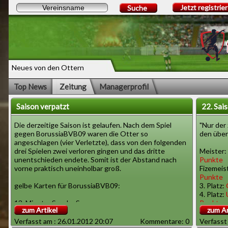
Jetzt registrie
Suche
Neues von den Ottern
Top News
Zeitung
Managerprofil
Saison verpatzt
22. Sai
Die derzeitige Saison ist gelaufen. Nach dem Spiel
"Nur der 
gegen BorussiaBVB09 waren die Otter so
den über
angeschlagen (vier Verletzte), dass von den folgenden
drei Spielen zwei verloren gingen und das dritte
Meister:
unentschieden endete. Somit ist der Abstand nach
Punkte
vorne praktisch uneinholbar groß.
Fizemeis
Punkte
gelbe Karten für BorussiaBVB09:
3. Platz:
4. Platz:
13. Minute: Sascha Saurer
Punkte
zum Artikel
zum Ar
17. Minute: Eberhard Marquart
32. Minute: Herbert Zarn
Verfasst am : 26.01.2012 20:07
Kommentare: 0
Verfasst