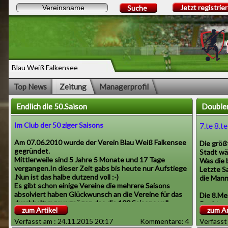
Jetzt registrie
Suche
Blau Weiß Falkensee
Top News
Zeitung
Managerprofil
Endlich die 50.Saison
Doublem
Im Club der 50 ziger Saisons
7.te 8.
Am 07.06.2010 wurde der Verein Blau Weiß Falkensee
Die größ
gegründet.
Stadt wäc
Mittlerweile sind 5 Jahre 5 Monate und 17 Tage
Was die 
vergangen.In dieser Zeit gabs bis heute nur Aufstiege
Letzte S
.Nun ist das halbe dutzend voll :-)
die Mann
Es gibt schon einige Vereine die mehrere Saisons
absolviert haben Glückwunsch an die Vereine für das
Die 8.Me
durchhaltungsvermögen das die 100 Saisons voll
Punkten 
zum Artikel
zum Ar
werden .
auch bei
Am 29.11.2015 starten die Jungs in der Jubiläumsaison
Verfasst am : 24.11.2015 20:17
Kommentare: 4
nicht de
Verfasst