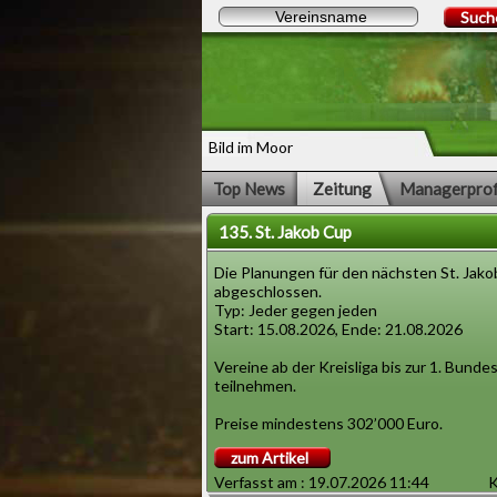
Such
Bild im Moor
Top News
Zeitung
Managerprof
135. St. Jakob Cup
Die Planungen für den nächsten St. Jako
abgeschlossen.
Typ: Jeder gegen jeden
Start: 15.08.2026, Ende: 21.08.2026
Vereine ab der Kreisliga bis zur 1. Bunde
teilnehmen.
Preise mindestens 302’000 Euro.
zum Artikel
Verfasst am : 19.07.2026 11:44
K