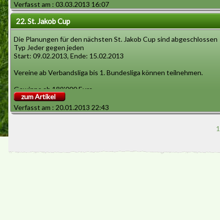
Verfasst am : 03.03.2013 16:07
22. St. Jakob Cup
Die Planungen für den nächsten St. Jakob Cup sind abgeschlossen
Typ Jeder gegen jeden
Start: 09.02.2013, Ende: 15.02.2013
Vereine ab Verbandsliga bis 1. Bundesliga können teilnehmen.
Gewinne ab 189'000 Euro.
zum Artikel
Verfasst am : 20.01.2013 22:43
1