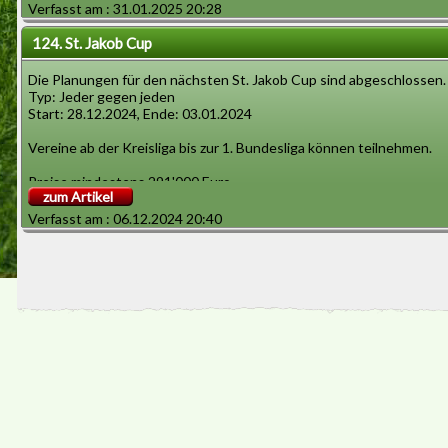
Verfasst am : 31.01.2025 20:28
124. St. Jakob Cup
Die Planungen für den nächsten St. Jakob Cup sind abgeschlossen.
Typ: Jeder gegen jeden
Start: 28.12.2024, Ende: 03.01.2024
Vereine ab der Kreisliga bis zur 1. Bundesliga können teilnehmen.
Preise mindestens 291'000 Euro.
zum Artikel
Verfasst am : 06.12.2024 20:40