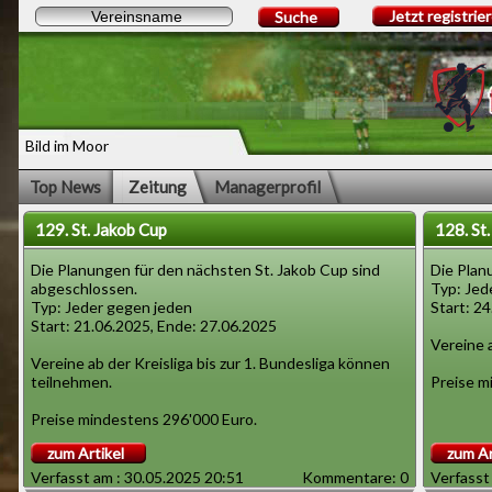
Jetzt registrie
Suche
Bild im Moor
Top News
Zeitung
Managerprofil
129. St. Jakob Cup
128. St
Die Planungen für den nächsten St. Jakob Cup sind
Die Plan
abgeschlossen.
Typ: Jed
Typ: Jeder gegen jeden
Start: 2
Start: 21.06.2025, Ende: 27.06.2025
Vereine a
Vereine ab der Kreisliga bis zur 1. Bundesliga können
teilnehmen.
Preise m
Preise mindestens 296'000 Euro.
zum Artikel
zum Ar
Verfasst am : 30.05.2025 20:51
Kommentare: 0
Verfasst