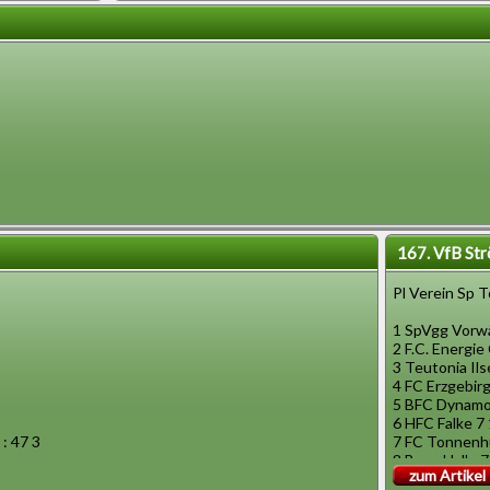
167. VfB Str
Pl Verein Sp T
1 SpVgg Vorwä
2 F.C. Energie
3 Teutonia Ils
4 FC Erzgebir
5 BFC Dynamo 
6 HFC Falke 7 
: 47 3
7 FC Tonnenhu
8 Buna Halle 7 
zum Artikel