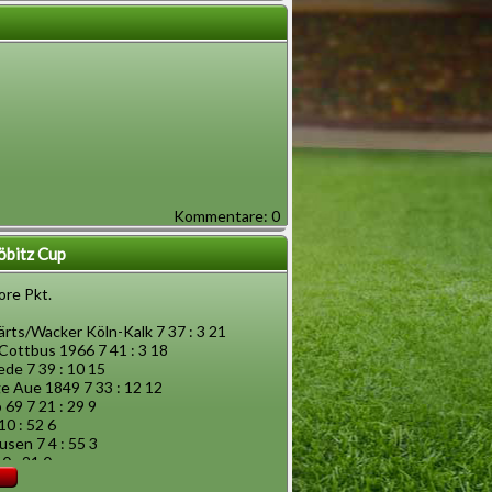
Kommentare: 0
öbitz Cup
ore Pkt.
rts/Wacker Köln-Kalk 7 37 : 3 21
 Cottbus 1966 7 41 : 3 18
ede 7 39 : 10 15
ge Aue 1849 7 33 : 12 12
69 7 21 : 29 9
10 : 52 6
sen 7 4 : 55 3
0 : 21 0