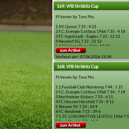
169. VfB Ströbitz Cup
Pl Verein Sp Tore Pkt.
1 SV Quoos 7 31 : 4 21
2 F.C. Energie Cottbus 1966 7 35 : 4 18
3 FC Ingolstadt - Eagles 7 22 : 12 13
4 Neudorf SG 7 22 : 22 12
5 1 FC Herzo Base 7 19 : 13 10
zum Artikel
6 FC Lifefields 7 14 : 30 6
7 alexpolis 7 5 : 42 3
Verfasst am : 07.06.2026 13:34
8 Marmarisli 7 0 : 21 0
168. VfB Ströbitz Cup
Pl Verein Sp Tore Pkt.
1 1.Fussball Club Nürnberg 7 44 : 1 21
2 F.C. Energie Cottbus 1966 7 34 : 7 18
3 Northeimer Kickers 7 33 : 6 15
4 FC Hessen Hersfeld 7 35 : 8 12
5 Riesaer SV 7 24 : 24 9
6 FC Riesbriek 7 15 : 39 6
7 1. FC LOKOMOTIVE LEIPZIG 1966 7 5 
8 Real-Munich 7 3 : 61 0
zum Artikel