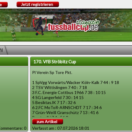
Jetzt registrieren
e
il
170. VfB Ströbitz Cup
Pl Verein Sp Tore Pkt.
1 SpVgg Vorwärts/Wacker Köln-Kalk 7 44 : 9 18
2 TSV Wittislingen 7 40 : 7 18
3 F.C. Energie Cottbus 1966 7 38 : 10 15
4 SG Langerfeld 7 30 : 14 15
5 BesiktasJK 7 17 : 32 6
6 2.FC MoToR-ARNSCHDT 7 17 : 34 6
7 Grün-Weiß Granschütz 7 13 : 41 6
8 petardki 7 4 : 56 0
zum Artikel
ommentare: 0
Verfasst am : 07.07.2026 18:01