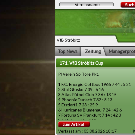
Such
VfB Ströbitz
Top News
Zeitung
Managerprof
171. VfB Ströbitz Cup
Pl Verein Sp Tore Pkt.
1 F.C. Energie Cottbus 1966 7 44 : 5 21
2 Stal Głusko 7 39 : 6 16
3 Atlas Fútbol Club 7 36 : 13 15
4 Phoenix Durlach 7 32 : 8 13
5 Etzdorf1 7 23 : 25 9
6 Hurricanes Blumenau 7 24 : 42 6
7 Fortuna SV Frankfurt 7 14 : 42 3
8 1.FC Sozi 7 1 : 72 0
zum Artikel
Verfasst am : 05.08.2026 18:17
K