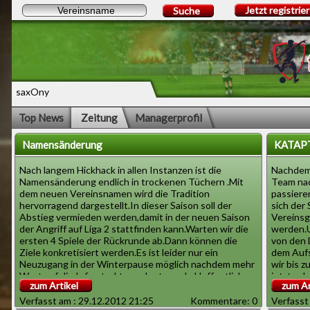
Jetzt registrie
Suche
saxOny
Top News
Zeitung
Managerprofil
Namensänderung
KATAP
Nach langem Hickhack in allen Instanzen ist die
Nachdem 
Namensänderung endlich in trockenen Tüchern .Mit
Team nac
dem neuen Vereinsnamen wird die Tradition
passiere
hervorragend dargestellt.In dieser Saison soll der
sich der
Abstieg vermieden werden,damit in der neuen Saison
Vereinsg
der Angriff auf Liga 2 stattfinden kann.Warten wir die
werden.U
ersten 4 Spiele der Rückrunde ab.Dann können die
von den 
Ziele konkretisiert werden.Es ist leider nur ein
dem Aufs
Neuzugang in der Winterpause möglich nachdem mehr
wir bis 
Wert auf die Infrastruktur gelegt wurde.Hoffentlich
jetzt sc
zum Artikel
zum Ar
geht diese Entscheidung nicht nach hinten los........
Vereinsk
wird.
Verfasst am : 29.12.2012 21:25
Kommentare: 0
Verfasst