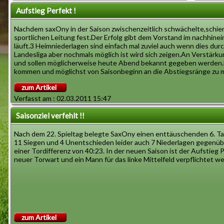
Aufstieg Perfekt !
Nachdem saxOny in der Saison zwischenzeitlich schwächelte,schien 
sportlichen Leitung fest.Der Erfolg gibt dem Vorstand im nachhinei
läuft.3 Heimniederlagen sind einfach mal zuviel auch wenn dies du
Landesliga aber nochmals möglich ist wird sich zeigen.An Verstärk
und sollen möglicherweise heute Abend bekannt gegeben werden.Las
kommen und möglichst von Saisonbeginn an die Abstiegsränge zu 
zum Artikel
Verfasst am : 02.03.2011 15:47
Saisonziel verfehlt !!
Nach dem 22. Spieltag belegte SaxOny einen enttäuschenden 6. Ta
11 Siegen und 4 Unentschieden leider auch 7 Niederlagen gegenübe
einer Tordifferenz von 40:23. In der neuen Saison ist der Aufstieg 
neuer Torwart und ein Mann für das linke Mittelfeld verpflichtet w
zum Artikel