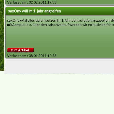
Verfasst am : 02.02.2011 19:33
saxOny will im 1. jahr angreifen
saxOny wird alles daran setzen im 1. jahr den aufstieg anzupeilen
mit&amp;quot;. über den saisonverlauf werden wir exklusiv berichten.
zum Artikel
Verfasst am : 08.01.2011 12:53