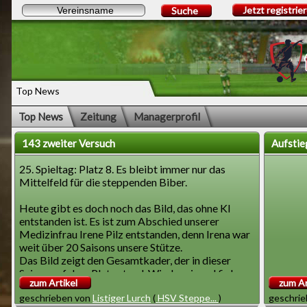
Jetzt registrie
Suche
Top News
Top News
Zeitung
Managerprofil
143 zweiter Versuch
Aufstie
25. Spieltag: Platz 8. Es bleibt immer nur das
Mittelfeld für die steppenden Biber.
Heute gibt es doch noch das Bild, das ohne KI
entstanden ist. Es ist zum Abschied unserer
Medizinfrau Irene Pilz entstanden, denn Irena war
weit über 20 Saisons unsere Stütze.
Das Bild zeigt den Gesamtkader, der in dieser
Saison auf dem Platz stand. Wieder einmal fielen
zum Artikel
zum Ar
regelmäßig Spieler wegen Verletzungen aus.
geschrieben von
Listiger Lurch
(
HSV Steppe...
)
geschri
Darum kann von einer Stammmannschaft nicht