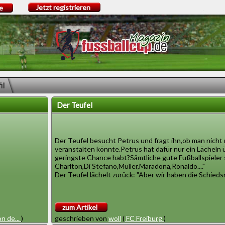
Jetzt registrieren
e
il
Der Teufel
Der Teufel besucht Petrus und fragt ihn,ob man nicht 
veranstalten könnte.Petrus hat dafür nur ein Lächeln üb
geringste Chance habt?Sämtliche gute Fußballspieler 
Charlton,Di Stefano,Müller,Maradona,Ronaldo...."
Der Teufel lächelt zurück: "Aber wir haben die Schiedsr
zum Artikel
n de...
)
geschrieben von
woll
(
FC Freiburg
)