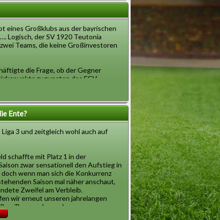
ot eines Großklubs aus der bayrischen
t…. Logisch, der SV 1920 Teutonia
t zwei Teams, die keine Großinvestoren
chäftigte die Frage, ob der Gegner
 Stärkepunkte zugunsten des FCV
eißen. Beide Teams spielen fair. Vom FCV
nute: FCV führt wie aus dem nichts.
ie Ente?
nstraining brauchte. Natürlich nicht, bei
ird zum Favoriten deklariert. Das Spiel
Liga 3 und zeitgleich wohl auch auf
 den FCV. Der Manager atmet hörbar auf.
und irgendwie schaffen es die Vogtsburger
sburger Thalhammer gelb, auch der
d schaffte mit Platz 1 in der
zu haben. Der Trainer nimmt Thalhammer
aison zwar sensationell den Aufstieg in
 geht nicht mehr viel und der FCV rettet
a, doch wenn man sich die Konkurrenz
stehenden Saison mal näher anschaut,
ndete Zweifel am Verbleib.
n zu stürzen, um die Spieler zu
en wir erneut unseren jahrelangen
den. Mit Geduld und einem Team, das
BowiBeaver, der nach unseren
tockwerk nach oben erweitern zu müssen.
 und intensiven Stalkertätigkeiten