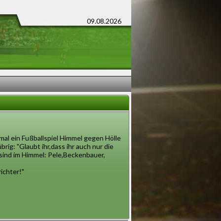
09.08.2026
mal ein Fußballspiel Himmel gegen Hölle
rig: "Glaubt ihr,dass ihr auch nur die
sind im Himmel: Pele,Beckenbauer,
ichter!"