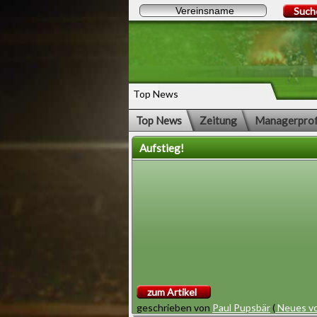
Such
Top News
Top News
Zeitung
Managerprof
Aufstieg!
zum Artikel
geschrieben von
Paul Pupsbär
(
Neues vo