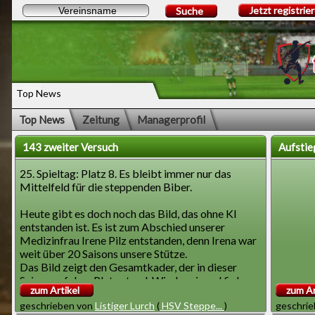
Jetzt registrie
Suche
Top News
Top News
Zeitung
Managerprofil
143 zweiter Versuch
Aufstie
25. Spieltag: Platz 8. Es bleibt immer nur das
Mittelfeld für die steppenden Biber.
Heute gibt es doch noch das Bild, das ohne KI
entstanden ist. Es ist zum Abschied unserer
Medizinfrau Irene Pilz entstanden, denn Irena war
weit über 20 Saisons unsere Stütze.
Das Bild zeigt den Gesamtkader, der in dieser
Saison auf dem Platz stand. Wieder einmal fielen
zum Artikel
zum Ar
regelmäßig Spieler wegen Verletzungen aus.
geschrieben von
Listiger Lurch
(
HSV Steppe...
)
geschri
Darum kann von einer Stammmannschaft nicht