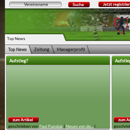
Jetzt registrie
Suche
Top News
Top News
Zeitung
Managerprofil
Aufstieg?
Aufstie
zum Artikel
zum Ar
geschrieben von
Paul Pupsbär
(
Neues von de...
)
geschri