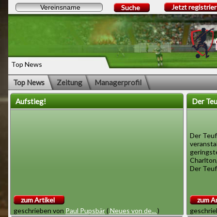
Jetzt registrie
Suche
Top News
Top News
Zeitung
Managerprofil
Aufstieg!
Der Teu
Der Teuf
veranstal
geringst
Charlton
Der Teufe
zum Artikel
zum Ar
geschrieben von
Paul Pupsbär
(
Neues von de...
)
geschri