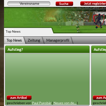
Jetzt registrie
Suche
Top News
Top News
Zeitung
Managerprofil
Aufstieg?
Aufstie
zum Artikel
zum Ar
geschrieben von
Paul Pupsbär
(
Neues von de...
)
geschri