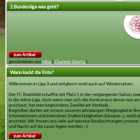
Hallo Fans!
Hallo
2.Bundesliga was geht?
Die rasenden Otter machen es wieder
Endlic
unnötig spannend. Zwei Tage vor
Aufsti
Saisonende hatten sie konfortable
nach e
sechs Punkte Vorsprung vor dem
aufger
Tabellenvierten Glückauf
ginge
zum Artikel
Eppinghoven aus dem Blumenviertel
souver
geschrieben von
Hiita
(
Charmer Sports
)
in Dinslaken und mussten auswärts
gegen Platz 17 der Tabelle antreten.
die r
Wann kackt die Ente?
Kommando Suff steht als Absteiger
Casse
Willkommen in Liga 3 und zeitgleich wohl auch auf Wiedersehen.
fest und hat 26 Niederlagen
Tag und willkommen in der 2. Bundesliga, die wir erreicht haben am
eingesteckt.
Wir haben gefeiert und unseren Verdienten Lohn gehabt. Nun ist es 
Der FC Bramfeld schaffte mit Platz 1 in der vergangenen Saison zwa
Das f
Schwächer ist. Es gibt hoffentlich Gegner, die wir schlagen könne
in die dritte Liga, doch wenn man sich die Konkurrenz dieser nun 
Nervös und fast ängstlich versuchten
über d
die Truppe nicht verdient. Wovon viele noch unter 28 Jahren sind!
anschaut, hat man begründete Zweifel am Verbleib.
die Otter ein Unentschieden zu
Begrüßen dürfen wir erneut unseren jahrelangen Wegbegleiter Bo
Informationen und intensiven Stalkertätigkeiten (räusper...), wohl 
erreichen, das den Aufstieg garantiert
Glück
Ligaziel
anstrebt. Wir freuen uns sehr auf massive Beobachtungen unserer J
hätte. Doch wie es bei solchen
die ra
Mindesten Platz 15
und Nacht auf die Lauer legen werden ;-)
Versuchen enden kann, endete es
Am liebsten weniger als 100 gegen Tore
zum Artikel
ja ja, es gab ein fröhliches Wechselspiel im Kader und sogar der K
auch: Kommando Suff schießt ein Tor