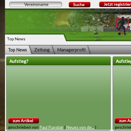
Jetzt registrie
Suche
Top News
Top News
Zeitung
Managerprofil
Aufstieg?
Aufstie
zum Artikel
zum Ar
geschrieben von
Paul Pupsbär
(
Neues von de...
)
geschri