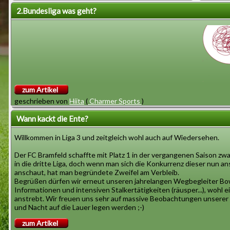
Hallo Fans!
Hallo
2.Bundesliga was geht?
Die rasenden Otter machen es wieder
Endlic
unnötig spannend. Zwei Tage vor
Aufsti
Saisonende hatten sie konfortable
nach e
sechs Punkte Vorsprung vor dem
aufger
Tabellenvierten Glückauf
ginge
zum Artikel
Eppinghoven aus dem Blumenviertel
souver
geschrieben von
Hiita
(
Charmer Sports
)
in Dinslaken und mussten auswärts
gegen Platz 17 der Tabelle antreten.
die r
Wann kackt die Ente?
Kommando Suff steht als Absteiger
Casse
Willkommen in Liga 3 und zeitgleich wohl auch auf Wiedersehen.
fest und hat 26 Niederlagen
Tag und willkommen in der 2. Bundesliga, die wir erreicht haben am
eingesteckt.
Wir haben gefeiert und unseren Verdienten Lohn gehabt. Nun ist es 
Der FC Bramfeld schaffte mit Platz 1 in der vergangenen Saison zwa
Das f
Schwächer ist. Es gibt hoffentlich Gegner, die wir schlagen könne
in die dritte Liga, doch wenn man sich die Konkurrenz dieser nun 
Nervös und fast ängstlich versuchten
über d
die Truppe nicht verdient. Wovon viele noch unter 28 Jahren sind!
anschaut, hat man begründete Zweifel am Verbleib.
die Otter ein Unentschieden zu
Begrüßen dürfen wir erneut unseren jahrelangen Wegbegleiter Bo
Informationen und intensiven Stalkertätigkeiten (räusper...), wohl 
erreichen, das den Aufstieg garantiert
Glück
Ligaziel
anstrebt. Wir freuen uns sehr auf massive Beobachtungen unserer J
hätte. Doch wie es bei solchen
die ra
Mindesten Platz 15
und Nacht auf die Lauer legen werden ;-)
Versuchen enden kann, endete es
Am liebsten weniger als 100 gegen Tore
zum Artikel
ja ja, es gab ein fröhliches Wechselspiel im Kader und sogar der K
auch: Kommando Suff schießt ein Tor