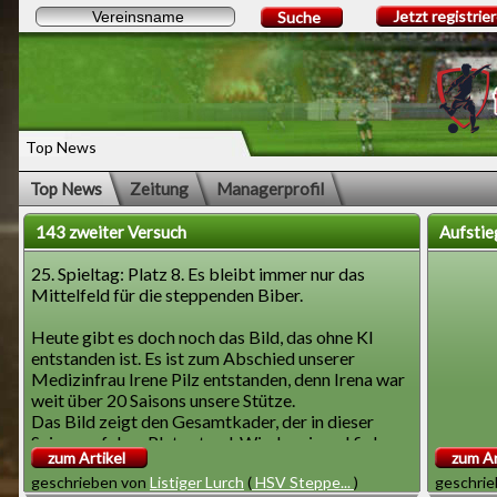
Jetzt registrie
Suche
Top News
Top News
Zeitung
Managerprofil
143 zweiter Versuch
Aufstie
25. Spieltag: Platz 8. Es bleibt immer nur das
Mittelfeld für die steppenden Biber.
Heute gibt es doch noch das Bild, das ohne KI
entstanden ist. Es ist zum Abschied unserer
Medizinfrau Irene Pilz entstanden, denn Irena war
weit über 20 Saisons unsere Stütze.
Das Bild zeigt den Gesamtkader, der in dieser
Saison auf dem Platz stand. Wieder einmal fielen
zum Artikel
zum Ar
regelmäßig Spieler wegen Verletzungen aus.
geschrieben von
Listiger Lurch
(
HSV Steppe...
)
geschri
Darum kann von einer Stammmannschaft nicht